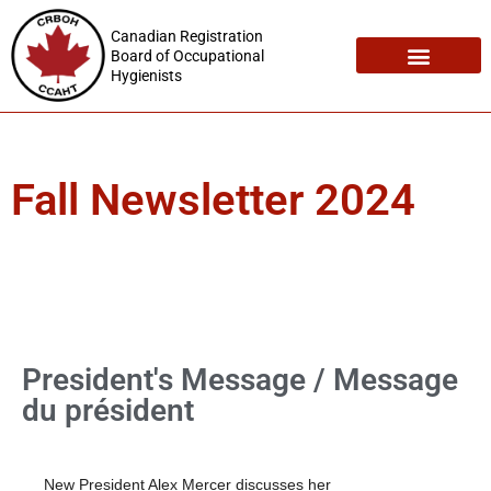
Canadian Registration
Board of Occupational
Hygienists
Registration Maintenance
Employment Opportunities
Fall Newsletter 2024
President's Message / Message
du président
New President Alex Mercer discusses her