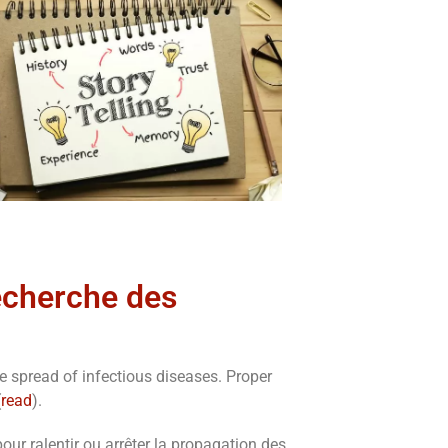
echerche des
e spread of infectious diseases. Proper
(
read
).
our ralentir ou arrêter la propagation des