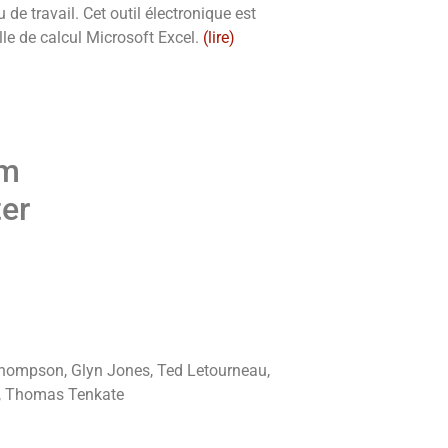
u de travail. Cet outil électronique est
lle de calcul Microsoft Excel.
(lire)
am
ter
hompson, Glyn Jones, Ted Letourneau,
e, Thomas Tenkate