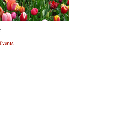
2
 Events