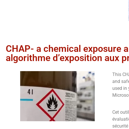
CHAP- a chemical exposure a
algorithme d’exposition aux p
This CHA
and saf
used in 
Microso
Cet out
évaluati
sécurité