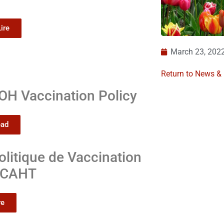
Lire
March 23, 202
Return to News &
H Vaccination Policy
ead
olitique de Vaccination
CCAHT
re