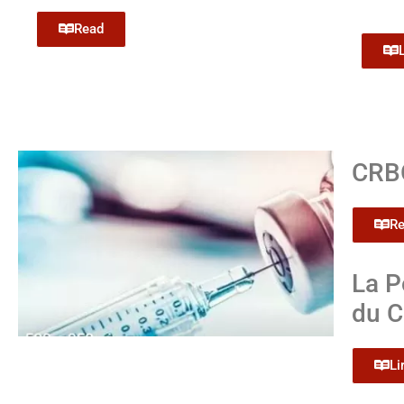
Read
CRBO
R
La P
du 
Li